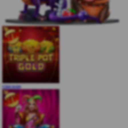
COBA
MAIN