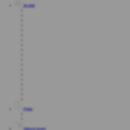
Arcade
Poker
Sabung Ayam