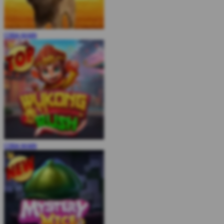
COBA
MAIN
COBA
MAIN