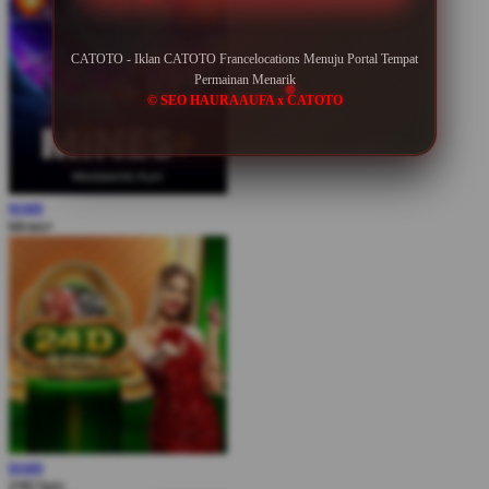
CATOTO - Iklan CATOTO Francelocations Menuju Portal Tempat
Permainan Menarik
© SEO HAURAAUFA x CATOTO
MAIN
Mines+
MAIN
24D Spin