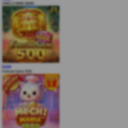
JUNGLE BANG BANG
MAIN
Fortune Gems 500