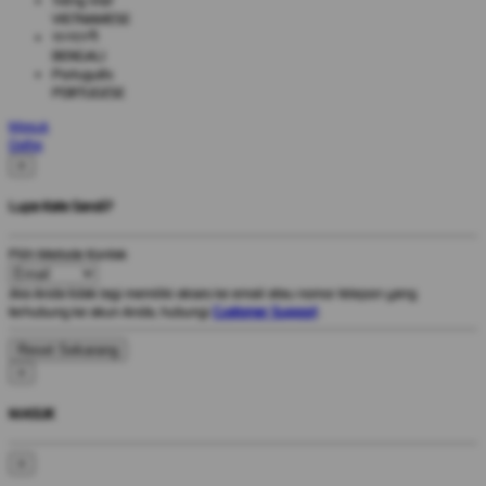
Tiếng Việt
VIETNAMESE
বাংলাদেশী
BENGALI
Português
PORTUGESE
Masuk
Daftar
×
Lupa Kata Sandi?
Pilih Metode Kontak
Jika Anda tidak lagi memiliki akses ke email atau nomor telepon yang
terhubung ke akun Anda, hubungi
Customer Support
.
×
MASUK
×