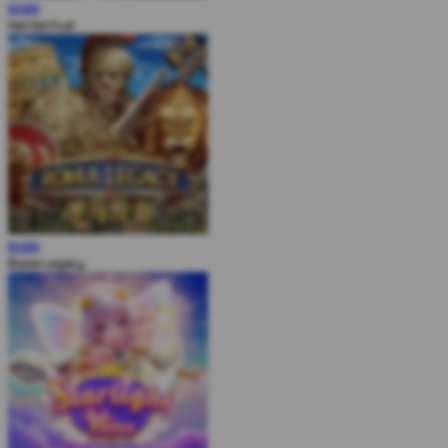
MAIN
Hot Hot Fruit
MAIN
Roma Legacy