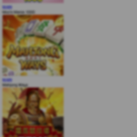
MAIN
Mochi Mania 1000
MAIN
Mahjong Ways