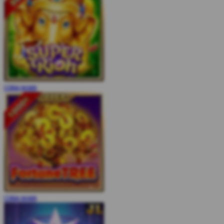
COBA
MAIN
COBA
MAIN