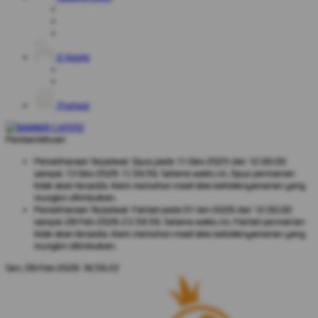
E-Sports
Promosi
Pemberitahuan
Pemeliharaan Terjadwal: Opus pada 11-Des-2025 dari 12.00.00
sampai 13-Des-2026 11.59.59. Selama waktu ini, Opus permainan
tidak akan tersedia. Kami memohon maaf atas ketidaknyamanan yang
mungkin ditimbulkan.
Pemeliharaan Terjadwal: Fairbet pada 01-Jan-2026 dari 12.00.00
sampai 28-Feb-2026 23.59.59. Selama waktu ini, Fairbet permainan
tidak akan tersedia. Kami memohon maaf atas ketidaknyamanan yang
mungkin ditimbulkan.
Sen, 09-Feb-2026 18.59.22